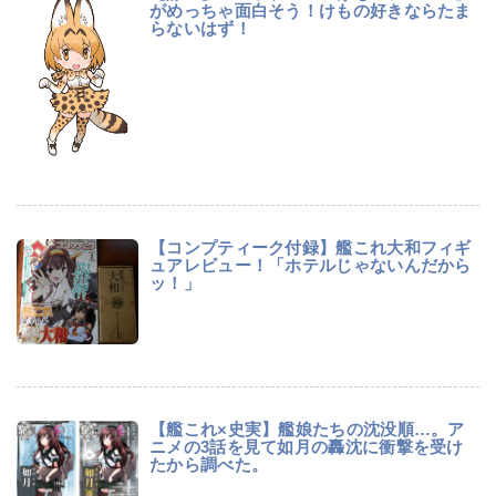
がめっちゃ面白そう！けもの好きならたま
らないはず！
【コンプティーク付録】艦これ大和フィギ
ュアレビュー！「ホテルじゃないんだから
ッ！」
【艦これ×史実】艦娘たちの沈没順…。ア
ニメの3話を見て如月の轟沈に衝撃を受け
たから調べた。